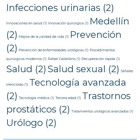
Infecciones urinarias
(2)
Medellín
Innovaciones en salud
(1)
Innovación quirúrgica
(1)
(2)
Prevención
Mejora de la calidad de vida
(1)
(2)
Prevención de enfermedades urológicas
(1)
Procedimientos
quirúrgicos modernos
(1)
Rafael Castellano
(1)
Recuperación rápida
(1)
Salud
(2)
Salud sexual
(2)
Señales
Tecnología avanzada
silenciosas
(1)
(2)
Trastornos
Tecnología médica
(1)
Tercera edad
(1)
prostáticos
(2)
Tratamientos urológicos avanzados
(1)
Urólogo
(2)