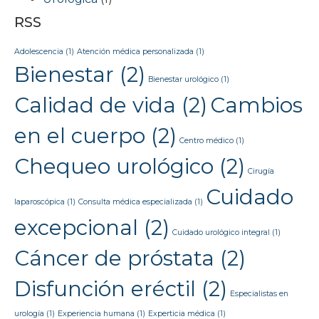
RSS
Adolescencia
(1)
Atención médica personalizada
(1)
Bienestar
(2)
Bienestar urológico
(1)
Calidad de vida
(2)
Cambios
en el cuerpo
(2)
Centro médico
(1)
Chequeo urológico
(2)
Cirugía
Cuidado
laparoscópica
(1)
Consulta médica especializada
(1)
excepcional
(2)
Cuidado urológico integral
(1)
Cáncer de próstata
(2)
Disfunción eréctil
(2)
Especialistas en
urología
(1)
Experiencia humana
(1)
Experticia médica
(1)