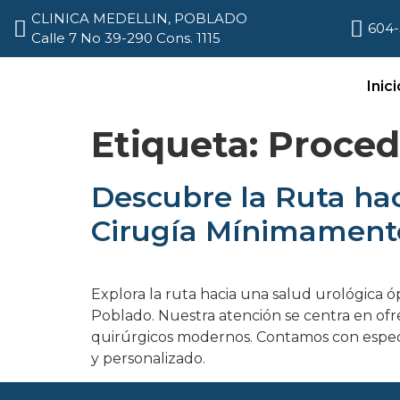
CLINICA MEDELLIN, POBLADO
604-
Calle 7 No 39-290 Cons. 1115
Inici
Etiqueta:
Proced
Descubre la Ruta hac
Cirugía Mínimamente 
Explora la ruta hacia una salud urológica 
Poblado. Nuestra atención se centra en of
quirúrgicos modernos. Contamos con especia
y personalizado.