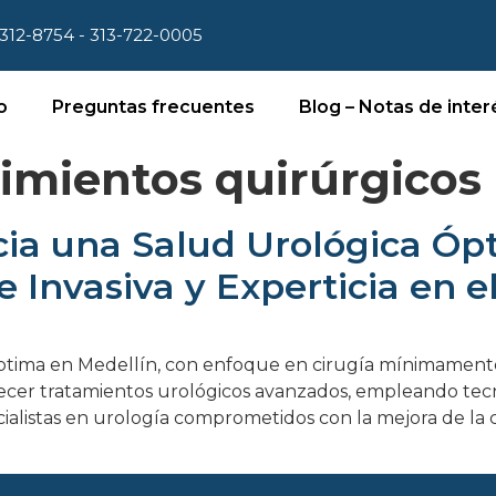
312-8754 - 313-722-0005
o
Preguntas frecuentes
Blog – Notas de inter
imientos quirúrgico
ia una Salud Urológica Óp
Invasiva y Experticia en e
óptima en Medellín, con enfoque en cirugía mínimamente 
recer tratamientos urológicos avanzados, empleando te
listas en urología comprometidos con la mejora de la c