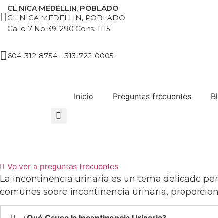
Saltar
CLINICA MEDELLIN, POBLADO
al
CLINICA MEDELLIN, POBLADO
Calle 7 No 39-290 Cons. 1115
contenido
604-312-8754 - 313-722-0005
Inicio
Preguntas frecuentes
B
Volver a preguntas frecuentes
La incontinencia urinaria es un tema delicado pe
comunes sobre incontinencia urinaria, proporciona
¿Qué Causa la Incontinencia Urinaria?