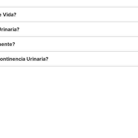
e Vida?
rinaria?
nente?
ontinencia Urinaria?